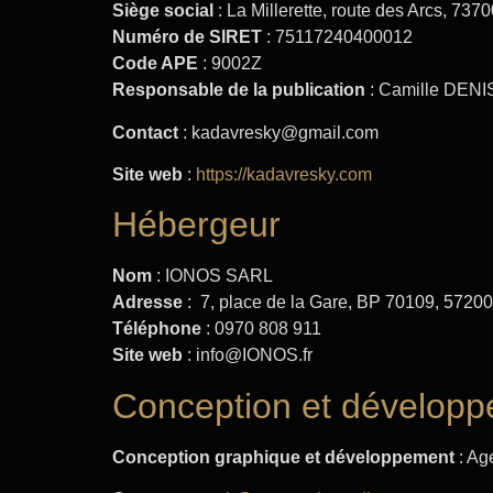
Siège social
: La Millerette, route des Arcs, 73
Numéro de SIRET
: 75117240400012
Code APE
: 9002Z
Responsable de la publication
: Camille DENI
Contact
: kadavresky@gmail.com
Site web
:
https://kadavresky.com
Hébergeur
Nom
: IONOS SARL
Adresse
: 7, place de la Gare, BP 70109, 57
Téléphone
: 0970 808 911
Site web
: info@IONOS.fr
Conception et développ
Conception graphique et développement
: Ag