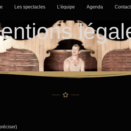
ie
Les spectacles
L’équipe
Agenda
Contact
entions légal
préciser)