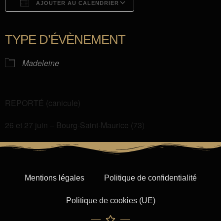
AJOUTER AU CALENDRIER
Télécharger ICS
Calendrier Google
iCalendar
Office 365
Outlook Live
TYPE D’ÉVÈNEMENT
Madeleine
REPORTÉ (canicule)
26 et 27 juin – Bourg-Saint-Maurice (73)
Mentions légales
Politique de confidentialité
Politique de cookies (UE)